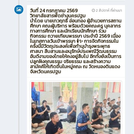
วันที่ 24 กรกฎาคม 2569
2 สัปดาห์ ที่ผ่านมา
วิทยาลัยสารพัดช่างนครปฐม
นำโดย นายเทวฤทธิ์ อ่อนทอง ผู้อำนวยการสถาน
ศึกษา คณะผู้บริหาร พร้อมด้วยคณะครู บุคลากร
ทางการศึกษา และนักเรียนนักศึกษา ร่วม
กิจกรรม ถวายเทียนพรรษา ประจำปี 2569 เนื่อง
ในเทศกาลวันเข้าพรรษา 🕯️✨ การจัดกิจกรรมใน
ครั้งนี้มีวัตถุประสงค์เพื่อทำนุบำรุงพระพุทธ
ศาสนา สืบสานและอนุรักษ์ประเพณีวัฒนธรรม
อันดีงามของไทยให้คงอยู่สืบไป อีกทั้งยังเป็นการ
ปลูกฝังคุณธรรม จริยธรรม และสร้างความ
สามัคคีให้เกิดขึ้นในหมู่คณะ ณ วัดหนองดินแดง
จังหวัดนครปฐม