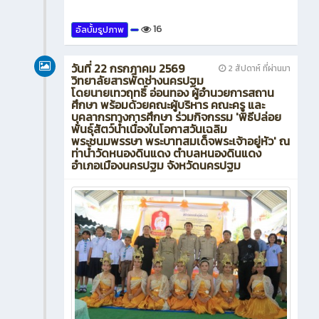
16
อัลบั้มรูปภาพ
วันที่ 22 กรกฎาคม 2569
2 สัปดาห์ ที่ผ่านมา
วิทยาลัยสารพัดช่างนครปฐม
โดยนายเทวฤทธิ์ อ่อนทอง ผู้อำนวยการสถาน
ศึกษา พร้อมด้วยคณะผู้บริหาร คณะครู และ
บุคลากรทางการศึกษา ร่วมกิจกรรม 'พิธีปล่อย
พันธุ์สัตว์น้ำเนื่องในโอกาสวันเฉลิม
พระชนมพรรษา พระบาทสมเด็จพระเจ้าอยู่หัว' ณ
ท่าน้ำวัดหนองดินแดง ตำบลหนองดินแดง
อำเภอเมืองนครปฐม จังหวัดนครปฐม