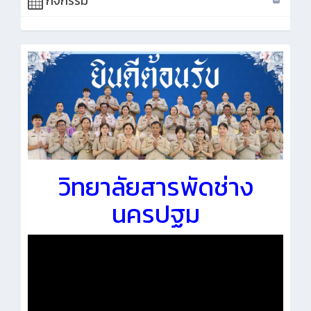
กิจกรรม
วิทยาลัยสารพัดช่าง
นครปฐม