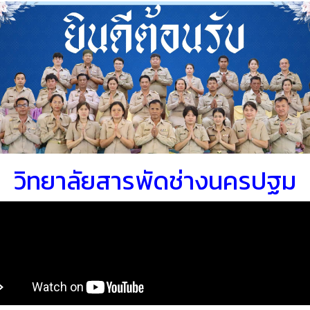
วิทยาลัยสารพัดช่างนครปฐม