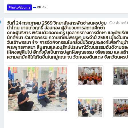
22
PhotoAlbums
วันที่ 24 กรกฎาคม 2569 วิทยาลัยสารพัดช่างนครปฐม
2 สัปดาห์ ท
นำโดย นายเทวฤทธิ์ อ่อนทอง ผู้อำนวยการสถานศึกษา
คณะผู้บริหาร พร้อมด้วยคณะครู บุคลากรทางการศึกษา และนักเรีย
นักศึกษา ร่วมกิจกรรม ถวายเทียนพรรษา ประจำปี 2569 เนื่องในเ
วันเข้าพรรษา 🕯️✨ การจัดกิจกรรมในครั้งนี้มีวัตถุประสงค์เพื่อทำนุบำ
พระพุทธศาสนา สืบสานและอนุรักษ์ประเพณีวัฒนธรรมอันดีงามขอ
ให้คงอยู่สืบไป อีกทั้งยังเป็นการปลูกฝังคุณธรรม จริยธรรม และสร้
ความสามัคคีให้เกิดขึ้นในหมู่คณะ ณ วัดหนองดินแดง จังหวัดนคร