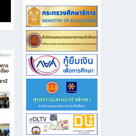
ี่ผ่านมา
งการ
นื่อง
ธานี